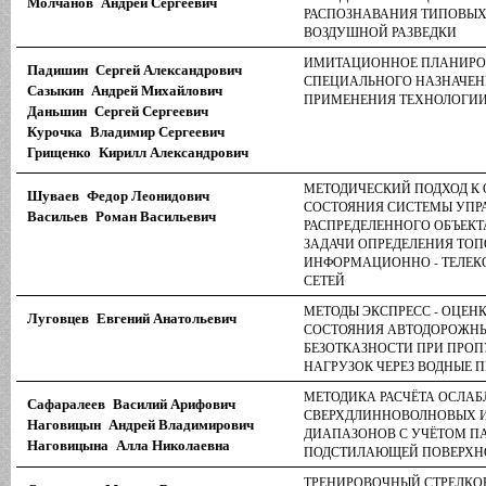
Молчанов Андрей Сергеевич
РАСПОЗНАВАНИЯ ТИПОВЫХ
ВОЗДУШНОЙ РАЗВЕДКИ
ИМИТАЦИОННОЕ ПЛАНИРО
Падишин Сергей Александрович
СПЕЦИАЛЬНОГО НАЗНАЧЕН
Сазыкин Андрей Михайлович
ПРИМЕНЕНИЯ ТЕХНОЛОГИ
Даньшин Сергей Сергеевич
Курочка Владимир Сергеевич
Грищенко Кирилл Александрович
МЕТОДИЧЕСКИЙ ПОДХОД К
Шуваев Федор Леонидович
СОСТОЯНИЯ СИСТЕМЫ УПР
Васильев Роман Васильевич
РАСПРЕДЕЛЕННОГО ОБЪЕКТ
ЗАДАЧИ ОПРЕДЕЛЕНИЯ ТО
ИНФОРМАЦИОННО - ТЕЛ
СЕТЕЙ
МЕТОДЫ ЭКСПРЕСС - ОЦЕН
Луговцев Евгений Анатольевич
СОСТОЯНИЯ АВТОДОРОЖН
БЕЗОТКАЗНОСТИ ПРИ ПРО
НАГРУЗОК ЧЕРЕЗ ВОДНЫЕ 
МЕТОДИКА РАСЧЁТА ОСЛАБ
Сафаралеев Василий Арифович
СВЕРХДЛИННОВОЛНОВЫХ 
Наговицын Андрей Владимирович
ДИАПАЗОНОВ С УЧЁТОМ П
Наговицына Алла Николаевна
ПОДСТИЛАЮЩЕЙ ПОВЕРХН
ТРЕНИРОВОЧНЫЙ СТРЕЛКО