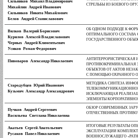
Сильников Михаил Владимирович
СТРЕЛЬБЫ ИЗ БОЕВОГО ОР
Михайлин Андрей Иванович
Сильников Никита Михайлович
Белов Андрей Станиславович
ОБ ОДНОМ ПОДХОДЕ К ФО
Вилков Валерий Борисович
ОПТИМАЛЬНОГО СОСТАВА 
Курилов Алексей Владиславович
ГОСУДАРСТВЕННОГО ОБЪЕ
Черных Андрей Климентьевич
Усиков Роман Федорович
АНТИТЕРРОРИСТИЧЕСКАЯ 
Пивоваров Александр Николаевич
ПРОТИВОКРИМИНАЛЬНАЯ 
ОБЪЕКТОВ ОТ АКТОВ НЕЗ
С ПОМОЩЬЮ ОХРАННОГО 
МЕТОДИКА СИНТЕЗА ИНФО
Стародубцев Юрий Иванович
ТЕЛЕКОММУНИКАЦИОННОЙ
Кузьмич Александр Александрович
ИСКЛЮЧАЮЩАЯ РЕАЛИЗАЦ
ЭЛЕМЕНТЫ КОРПОРАТИВНО
ОБЗОР СОВРЕМЕННЫХ ЗАР
Пучков Андрей Сергеевич
ОТЕЧЕСТВЕННЫХ ПРОТИВО
Васильева Светлана Николаевна
ИТОГОВЫЕ РЕЗУЛЬТАТЫ ОП
Акатьев Сергей Анатольевич
ЭКСПЛУАТАЦИИ КОМПЛЕКТ
Русаков Павел Николаевич
ВОЕННОСЛУЖАЩЕГО «РАТН