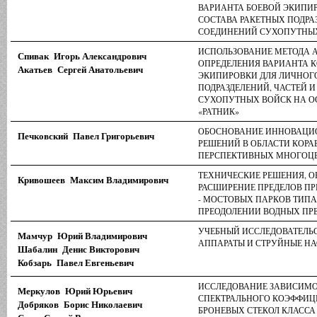
ВАРИАНТА БОЕВОЙ ЭКИПИ
СОСТАВА РАКЕТНЫХ ПОДРАЗ
СОЕДИНЕНИЙ СУХОПУТНЫ
ИСПОЛЬЗОВАНИЕ МЕТОДА А
Спивак Игорь Александрович
ОПРЕДЕЛЕНИЯ ВАРИАНТА 
Акатьев Сергей Анатольевич
ЭКИПИРОВКИ ДЛЯ ЛИЧНОГ
ПОДРАЗДЕЛЕНИЙ, ЧАСТЕЙ 
СУХОПУТНЫХ ВОЙСК НА О
«РАТНИК»
ОБОСНОВАНИЕ ИННОВАЦИ
Печковский Павел Григорьевич
РЕШЕНИЙ В ОБЛАСТИ КОРА
ПЕРСПЕКТИВНЫХ МНОГОЦЕ
ТЕХНИЧЕСКИЕ РЕШЕНИЯ, 
Кривошеев Максим Владимирович
РАСШИРЕНИЕ ПРЕДЕЛОВ П
- МОСТОВЫХ ПАРКОВ ТИПА
ПРЕОДОЛЕНИИ ВОДНЫХ ПР
УЧЕБНЫЙ ИССЛЕДОВАТЕЛЬС
Мамчур Юрий Владимирович
АППАРАТЫ И СТРУЙНЫЕ Н
Шабалин Денис Викторович
Кобзарь Павел Евгеньевич
ИССЛЕДОВАНИЕ ЗАВИСИМО
Меркулов Юрий Юрьевич
СПЕКТРАЛЬНОГО КОЭФФИЦ
Добряков Борис Николаевич
БРОНЕВЫХ СТЕКОЛ КЛАССА