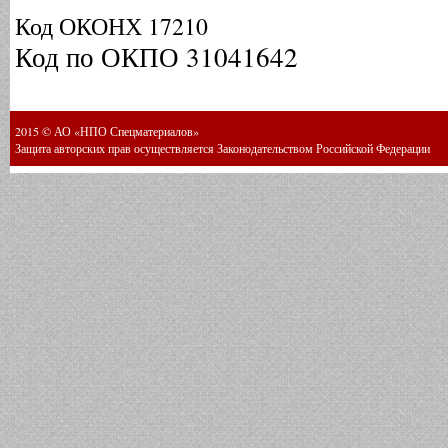
Код ОКОНХ 17210
Код по ОКПО 31041642
2015 © АО «НПО Спецматериалов»
Защита авторских прав осуществляется Законодательством Российской Федерации