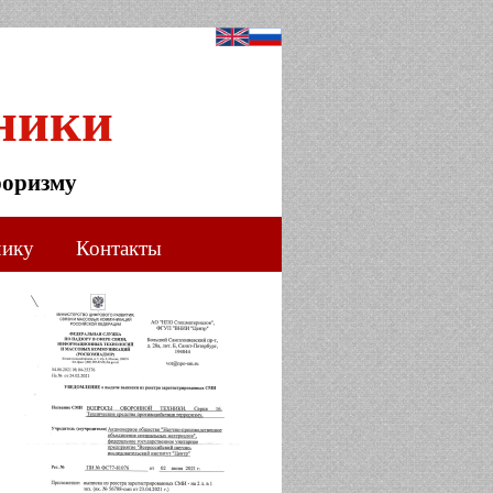
ники
роризму
чику
Контакты