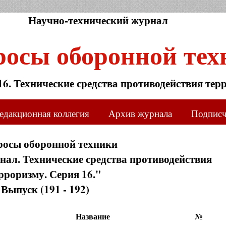
Научно-технический журнал
росы оборонной тех
16. Технические средства противодействия тер
едакционная коллегия
Архив журнала
Подпис
росы оборонной техники
ал. Технические средства противодействия
рроризму. Серия 16."
Выпуск (191 - 192)
Название
№