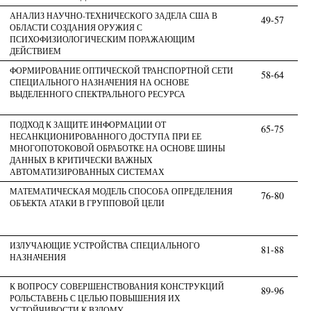
АНАЛИЗ НАУЧНО-ТЕХНИЧЕСКОГО ЗАДЕЛА США В
49-57
ОБЛАСТИ СОЗДАНИЯ ОРУЖИЯ С
ПСИХОФИЗИОЛОГИЧЕСКИМ ПОРАЖАЮЩИМ
ДЕЙСТВИЕМ
ФОРМИРОВАНИЕ ОПТИЧЕСКОЙ ТРАНСПОРТНОЙ СЕТИ
58-64
СПЕЦИАЛЬНОГО НАЗНАЧЕНИЯ НА ОСНОВЕ
ВЫДЕЛЕННОГО СПЕКТРАЛЬНОГО РЕСУРСА
ПОДХОД К ЗАЩИТЕ ИНФОРМАЦИИ ОТ
65-75
НЕСАНКЦИОНИРОВАННОГО ДОСТУПА ПРИ ЕЕ
МНОГОПОТОКОВОЙ ОБРАБОТКЕ НА ОСНОВЕ ШИНЫ
ДАННЫХ В КРИТИЧЕСКИ ВАЖНЫХ
АВТОМАТИЗИРОВАННЫХ СИСТЕМАХ
МАТЕМАТИЧЕСКАЯ МОДЕЛЬ СПОСОБА ОПРЕДЕЛЕНИЯ
76-80
ОБЪЕКТА АТАКИ В ГРУППОВОЙ ЦЕЛИ
ИЗЛУЧАЮЩИЕ УСТРОЙСТВА СПЕЦИАЛЬНОГО
81-88
НАЗНАЧЕНИЯ
К ВОПРОСУ СОВЕРШЕНСТВОВАНИЯ КОНСТРУКЦИЙ
89-96
РОЛЬСТАВЕНЬ С ЦЕЛЬЮ ПОВЫШЕНИЯ ИХ
УСТОЙЧИВОСТИ К ВЗЛОМУ