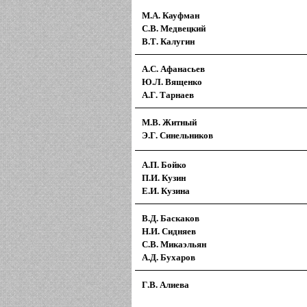
М.А. Кауфман
С.В. Медвецкий
В.Т. Калугин
А.С. Афанасьев
Ю.Л. Вященко
А.Г. Тарнаев
М.В. Житный
Э.Г. Синельников
А.П. Бойко
П.И. Кузин
Е.И. Кузина
В.Д. Баскаков
Н.И. Сидняев
С.В. Микаэльян
А.Д. Бухаров
Г.В. Алиева