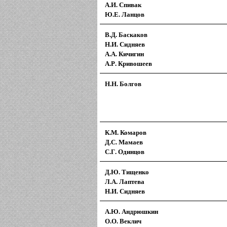
А.И. Спивак
Ю.Е. Ланцов
В.Д. Баскаков
Н.И. Сидняев
А.А. Кичигин
А.Р. Кривошеев
Н.Н. Болгов
К.М. Комаров
Д.С. Мамаев
С.Г. Одинцов
Д.Ю. Тищенко
Л.А. Лаптева
Н.И. Сидняев
А.Ю. Андрюшкин
О.О. Веклич