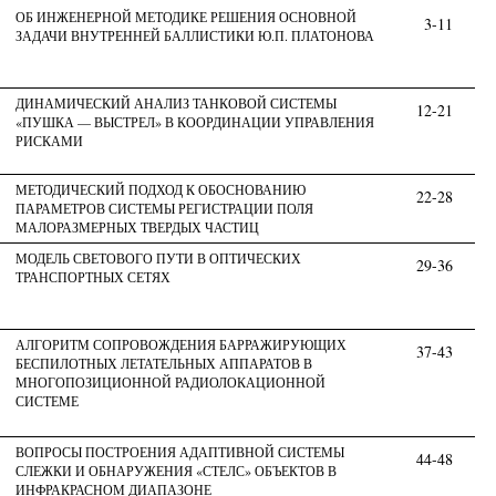
ОБ ИНЖЕНЕРНОЙ МЕТОДИКЕ РЕШЕНИЯ ОСНОВНОЙ
3-11
ЗАДАЧИ ВНУТРЕННЕЙ БАЛЛИСТИКИ Ю.П. ПЛАТОНОВА
ДИНАМИЧЕСКИЙ АНАЛИЗ ТАНКОВОЙ СИСТЕМЫ
12-21
«ПУШКА — ВЫСТРЕЛ» В КООРДИНАЦИИ УПРАВЛЕНИЯ
РИСКАМИ
МЕТОДИЧЕСКИЙ ПОДХОД К ОБОСНОВАНИЮ
22-28
ПАРАМЕТРОВ СИСТЕМЫ РЕГИСТРАЦИИ ПОЛЯ
МАЛОРАЗМЕРНЫХ ТВЕРДЫХ ЧАСТИЦ
МОДЕЛЬ СВЕТОВОГО ПУТИ В ОПТИЧЕСКИХ
29-36
ТРАНСПОРТНЫХ СЕТЯХ
АЛГОРИТМ СОПРОВОЖДЕНИЯ БАРРАЖИРУЮЩИХ
37-43
БЕСПИЛОТНЫХ ЛЕТАТЕЛЬНЫХ АППАРАТОВ В
МНОГОПОЗИЦИОННОЙ РАДИОЛОКАЦИОННОЙ
СИСТЕМЕ
ВОПРОСЫ ПОСТРОЕНИЯ АДАПТИВНОЙ СИСТЕМЫ
44-48
СЛЕЖКИ И ОБНАРУЖЕНИЯ «СТЕЛС» ОБЪЕКТОВ В
ИНФРАКРАСНОМ ДИАПАЗОНЕ