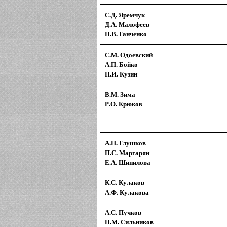
С.Д. Яремчук
Д.А. Малофеев
П.В. Ганченко
С.М. Одоевский
А.П. Бойко
П.И. Кузин
В.М. Зима
Р.О. Крюков
А.Н. Глушков
П.С. Маргарян
Е.А. Шипилова
К.С. Кулаков
А.Ф. Кулакова
А.С. Пучков
Н.М. Сильников