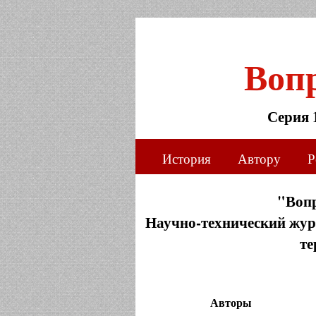
Воп
Серия 
История
Автору
Р
"Воп
Научно-технический журн
те
Авторы