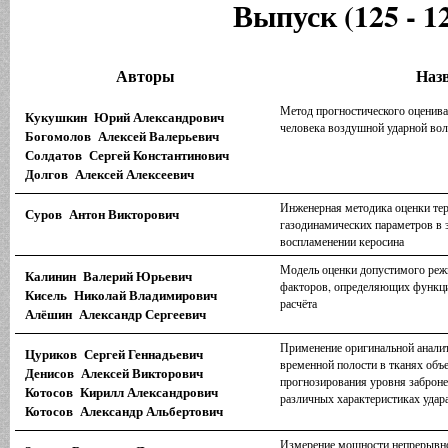
Выпуск (125 - 1
Авторы
Наз
Метод прогностического оценив
Кукушкин Юрий Александрович
человека воздушной ударной во
Богомолов Алексей Валерьевич
Солдатов Сергей Константинович
Долгов Алексей Алексеевич
Инженерная методика оценки те
Суров Антон Викторович
газодинамических параметров в 
воспламенении керосина
Модель оценки допустимого реж
Калинин Валерий Юрьевич
факторов, определяющих функци
Кисель Николай Владимирович
расчёта
Алёшин Александр Сергеевич
Применение оригинальной анали
Цуриков Сергей Геннадьевич
временной полости в тканях объ
Денисов Алексей Викторович
прогнозирования уровня заброн
Котосов Кирилл Александрович
различных характеристиках удар
Котосов Александр Альбертович
Измерение мощности непрерывн