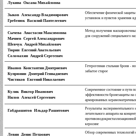
Лукина Оксана Михайловна
Обеспечение физической защиты
Зыков Александр Владимирович
установок и пунктов хранения я
Гребенюк Василий Пантелеевич
Метод получения маскировочны
Сычева Анастасия Максимовна
для сооружений специального на
Мачнев Сергей Александрович
Шевчук Андрей Михайлович
Тюрин Евгений Анатольевич
Соломахин Андрей Сергеевич
Гетерогенная стальная броня - н
Иванов Константин Дмитриевич
забытое старое
Купрюнин Дмитрий Геннадиевич
Чистяков Евгений Николаевич
Современное состояние и пути 
Кулик Виктор Иванович
эффективности бронезащиты на о
Нилов Алексей Сергеевич
армированных керамоматричных
Результаты экспериментального 
Габдрашитов Ильдар Рашитович
летательного аппарата на концен
противоводокристаллизационной
керосине
Обзор современных технологий 
Левин Денис Петрович