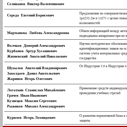
Селиванов Виктор Валентинович
Предложения по совершенствова
Середа Евгений Борисович
1рл232-2м и 1л271 с целью повы
возможностей
Обмен информацией между авт
Мартынова Любовь Александровна
подводными аппаратами при их в
Научно-методическое обоснован
Волчков Дмитрий Александрович
идентификационных знаков на ос
Курбанов Артур Хусаинович
системе учета материальных сре
Жизневский Анатолий Николаевич
государства
От Индустрии 3.0 к Индустрии 4
Шукалов Анатолий Владимирович
Заколдаев Данил Анатольевич
Жаринов Игорь Олегович
Применение средств индивидуаль
Логаткин Станислав Михайлович
проведении учебных стрельб
Грачев Иван Иванович
Кузнецов Максим Сергеевич
Рыжиков Михаил Александрович
О развитии нормативной базы в 
Курилов Игорь Леонидович
защиты