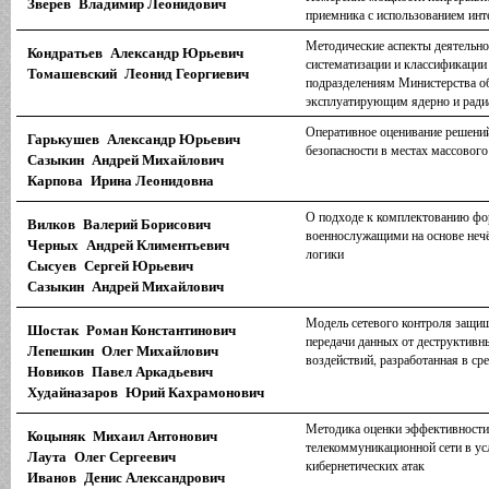
Зверев Владимир Леонидович
приемника с использованием инт
Методические аспекты деятельно
Кондратьев Александр Юрьевич
систематизации и классификации
Томашевский Леонид Георгиевич
подразделениям Министерства о
эксплуатирующим ядерно и ради
Оперативное оценивание решени
Гарькушев Александр Юрьевич
безопасности в местах массовог
Сазыкин Андрей Михайлович
Карпова Ирина Леонидовна
О подходе к комплектованию фо
Вилков Валерий Борисович
военнослужащими на основе нечё
Черных Андрей Климентьевич
логики
Сысуев Сергей Юрьевич
Сазыкин Андрей Михайлович
Модель сетевого контроля защищ
Шостак Роман Константинович
передачи данных от деструктив
Лепешкин Олег Михайлович
воздействий, разработанная в ср
Новиков Павел Аркадьевич
Худайназаров Юрий Кахрамонович
Методика оценки эффективност
Коцыняк Михаил Антонович
телекоммуникационной сети в ус
Лаута Олег Сергеевич
кибернетических атак
Иванов Денис Александрович